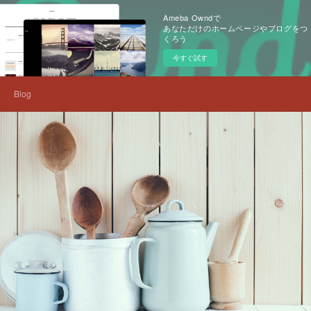
Ameba Owndで
あなただけのホームページやブログをつ
くろう
今すぐ試す
Blog