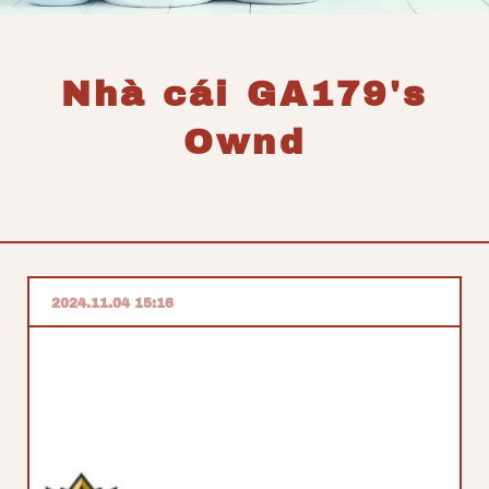
Nhà cái GA179's
Ownd
2024.11.04 15:16