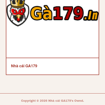
Nhà cái GA179
Copyright ©
2026
Nhà cái GA179's Ownd
.